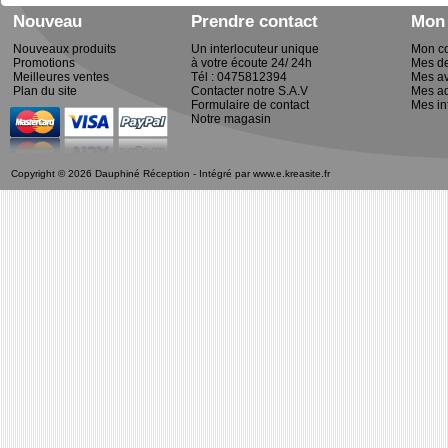
Nouveau
Prendre contact
Mon
Nouveaux produits
Un interlocuteur unique
Mon c
Promotions
à votre écoute 24/ 24h
Mes d
Meilleures ventes
Tél : 0475812394
Mes av
Plan du site
Contacter notre S.A.V
Mes a
Formulaire de contact
Mes in
Notre magasin
Copyright © 2026 Dauphiné Réception - Intégré par
www.e.kreasite.fr