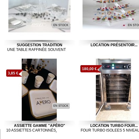
EN STOCK
EN STO
SUGGESTION TRADITION
LOCATION PRÉSENTOIR...
UNE TABLE RAFFINÉE SOUVENT
RETENUE POUR LES MARIAGES
180,00 €
3,85 €
EN STOCK
ASSIETTE GAMME "APÉRO"
LOCATION TURBO FOUR...
10 ASSIETTES CARTONNÉS,
FOUR TURBO ISOLEES 5 NIVEA
BLANCHES ET OR INTITULÉ "J'PEUX
40X60 - GN1/1
PAS J'AI APÉRO"